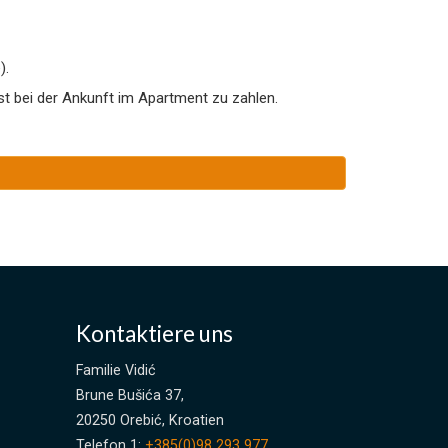
).
ist bei der Ankunft im Apartment zu zahlen.
Kontaktiere uns
Familie Vidić
Brune Bušića 37,
20250 Orebić, Kroatien
Telefon 1:
+385(0)98 293 977
,