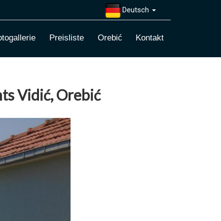
Deutsch
togallerie
Preisliste
Orebić
Kontakt
ts Vidić, Orebić