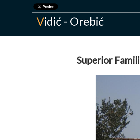
V
idić - Orebić
Superior Famili