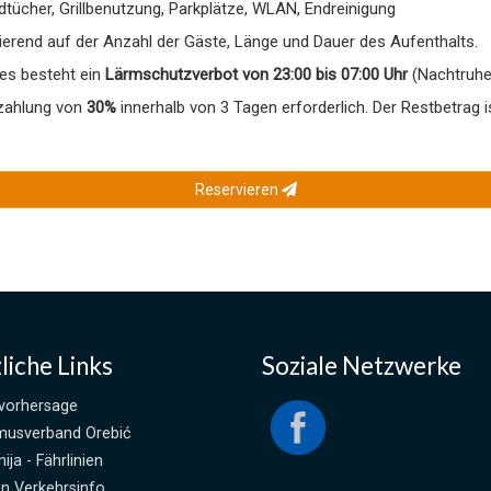
ücher, Grillbenutzung, Parkplätze, WLAN, Endreinigung
ierend auf der Anzahl der Gäste, Länge und Dauer des Aufenthalts.
 es besteht ein
Lärmschutzverbot von 23:00 bis 07:00 Uhr
(Nachtruhe
szahlung von
30%
innerhalb von 3 Tagen erforderlich. Der Restbetrag 
Reservieren
liche Links
Soziale Netzwerke
vorhersage
musverband Orebić
nija - Fährlinien
en Verkehrsinfo