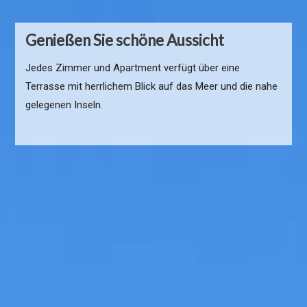
Orebić - Perle der Halbinsel Peljesac
Genießen Sie schöne Aussicht
Orebić bietet seinen Gästen die Möglichkeit, die
Jedes Zimmer und Apartment verfügt über eine
unberührte Natur zu genießen, die von jahrhundertealten
Terrasse mit herrlichem Blick auf das Meer und die nahe
Pinien, Zypressen, Olivenbäumen, Mandeln und Agaven
gelegenen Inseln.
dominiert wird....