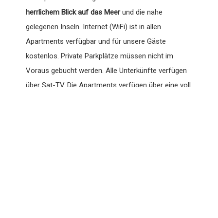
herrlichem Blick auf das Meer
und die nahe
gelegenen Inseln. Internet (WiFi) ist in allen
Apartments verfügbar und für unsere Gäste
kostenlos. Private Parkplätze müssen nicht im
Voraus gebucht werden. Alle Unterkünfte verfügen
über Sat-TV. Die Apartments verfügen über eine voll
ausgestattete Küche mit einem Essbereich und ein
Badezimmer mit einer Dusche und kostenlosen
Handtüchern. Im Hof gibt es eine
Laube mit Grill und
Gartenmöbeln
für die Gäste und einen
Kinderspielplatz. Haustiere sind in den Wohnungen
erlaubt. Wir bieten auch einen Wäscheservice an.
Der nächste Supermarkt ist 100 m entfernt und
Restaurants und Bars erreichen Sie nach 300 m.
Besuchen Sie die 1 km entfernte Insel Korčula mit